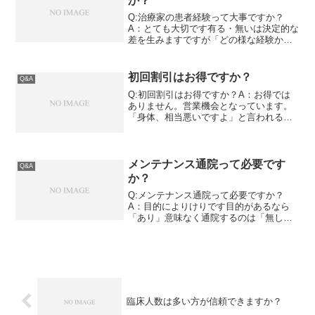
か？
Q:治療家の患者経験って大事ですか？
A：とても大切です有る・無いは決定的な
差を生みますですが「どの様な経験か」
も重要なポイントです。解説患者経験者
は過去の自分を重ねている強烈な患者経
験を経て自らも治療家となった先生の場
初回割引はお得ですか？
Q&A
合、来院される患者様を...
Q:初回割引はお得ですか？A：お得では
ありません。営業機会となっています。
「身体、相当悪いですよ」と言われる前
提で受けて下さい。解説初回割引は「フ
ック」です患者様からよく質問される内
容です。初回割引を設定する院がそれだ
け増えてきたのだと思い...
メンテナンス通院って必要です
Q&A
か？
Q:メンテナンス通院って必要ですか？
A：目的によりけりです目的があるなら
「あり」意味なく通院するのは「無し」
です。解説「メンテナンスの通院」とい
う言葉。とても流行っています。自覚症
状が一通り取れた後に続く言葉。定期的
なメンテナンスを要は「痛...
臨床人数は多い方が信頼できますか？