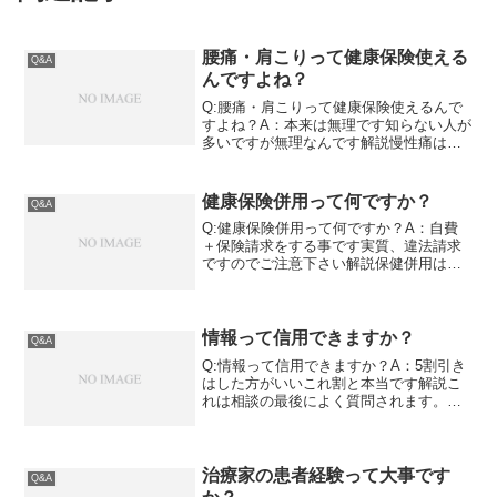
腰痛・肩こりって健康保険使える
Q&A
んですよね？
Q:腰痛・肩こりって健康保険使えるんで
すよね？A：本来は無理です知らない人が
多いですが無理なんです解説慢性痛は健
康保険が使えないこれは知らない人の方
が多いと思います。何せ、実際に整骨院
に通院して腰痛や肩こりが「保険適用」
健康保険併用って何ですか？
Q&A
になっている訳ですか...
Q:健康保険併用って何ですか？A：自費
＋保険請求をする事です実質、違法請求
ですのでご注意下さい解説保健併用は患
者を試す自費診療の施術を受ける際に
「保険施術と併用します」という整骨院
さんが多いです。それを正しく理解して
いる患者様は殆どいません...
情報って信用できますか？
Q&A
Q:情報って信用できますか？A：5割引き
はした方がいいこれ割と本当です解説こ
れは相談の最後によく質問されます。結
局、信用できる情報ってあるんですか？
ある意味究極の問いですよね。あるけど
見分けつかない。これが弊社の本音で
す。情報は発信側よりも...
治療家の患者経験って大事です
Q&A