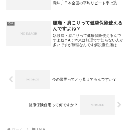
意味、日本全国の平均リピート率は恐ら
く９０%越えです。解説リピート率は基
本的にアテにしてはいけません。 自動車
の燃費 不動産の徒歩〇分これらと同系統
の情報となります。...
腰痛・肩こりって健康保険使える
Q&A
んですよね？
Q:腰痛・肩こりって健康保険使えるんで
すよね？A：本来は無理です知らない人が
多いですが無理なんです解説慢性痛は健
康保険が使えないこれは知らない人の方
が多いと思います。何せ、実際に整骨院
に通院して腰痛や肩こりが「保険適用」
になっている訳ですか...
今の業界ってどう見えてるんですか？
健康保険併用って何ですか？
ホーム
Q&A