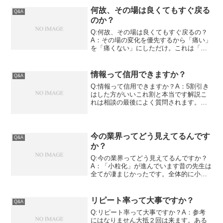
けのオーダーメードで提供します」この
謳い文句が治療院の「...
何故、その場は良くてもすぐ戻る
Q&A
のか？
Q:何故、その場は良くてもすぐ戻るの？
A：その場の変化を優先するから「痛い」
を「痛くない」にしただけ。これは「何
故？」というより「当たり前」なので
す。それをまずは知りましょう。解説こ
れは本当に多い質問です。施術後は良い
情報って信用できますか？
Q&A
けど。。。戻る。この「...
Q:情報って信用できますか？A：5割引き
はした方がいいこれ割と本当です解説こ
れは相談の最後によく質問されます。結
局、信用できる情報ってあるんですか？
ある意味究極の問いですよね。あるけど
見分けつかない。これが弊社の本音で
す。情報は発信側よりも...
今の業界ってどう見えてるんです
Q&A
か？
Q:今の業界ってどう見えてるんですか？
A：「小粒化」が進んでいます昔の先生は
全てが凄まじかったです。全体的に小粒
化が止まらない業界これは患者様からの
質問では無く、健康セミナーで治療家の
方から受けた質問です。こちらの目を見
リピート率って大事ですか？
Q&A
て、真剣に質問をされ...
Q:リピート率って大事ですか？A：参考
にはなりません大抵２回は来ます。ある