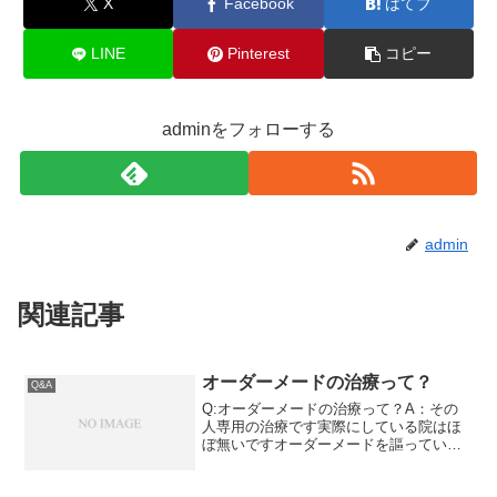
X
Facebook
はてブ
LINE
Pinterest
コピー
adminをフォローする
admin
関連記事
オーダーメードの治療って？
Q&A
Q:オーダーメードの治療って？A：その
人専用の治療です実際にしている院はほ
ぼ無いですオーダーメードを謳っている
院は多いですが、実際に取り組んでいる
院は全国で5%以下です。解説「あなただ