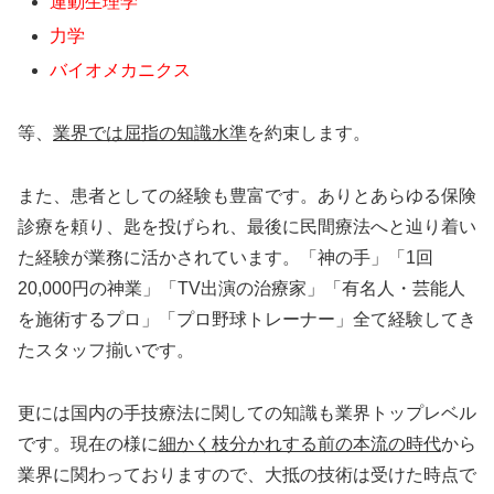
運動生理学
力学
バイオメカニクス
等、
業界では屈指の知識水準
を約束します。
また、患者としての経験も豊富です。ありとあらゆる保険
診療を頼り、匙を投げられ、最後に民間療法へと辿り着い
た経験が業務に活かされています。「神の手」「1回
20,000円の神業」「TV出演の治療家」「有名人・芸能人
を施術するプロ」「プロ野球トレーナー」全て経験してき
たスタッフ揃いです。
更には国内の手技療法に関しての知識も業界トップレベル
です。現在の様に
細かく枝分かれする前の本流の時代
から
業界に関わっておりますので、大抵の技術は受けた時点で